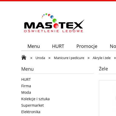
Menu
HURT
Promocje
No
»
»
»
Uroda
Manicure i pedicure
Akryle i żele
Żele
Menu
HURT
Firma
Moda
Kolekcje i sztuka
Supermarket
Elektronika