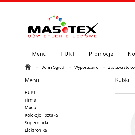
Menu
HURT
Promocje
No
»
»
»
Dom i Ogród
Wyposażenie
Zastawa stoło
Kubki
Menu
HURT
Firma
Moda
Kolekcje i sztuka
Supermarket
Elektronika