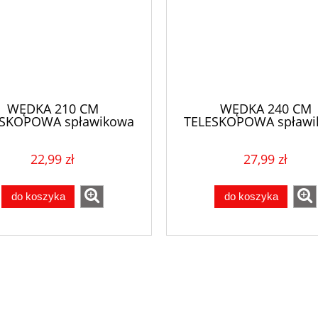
WĘDKA 210 CM
WĘDKA 240 CM
ESKOPOWA spławikowa
TELESKOPOWA spławi
uniwersalna
uniwersalna
22,99 zł
27,99 zł
do koszyka
do koszyka