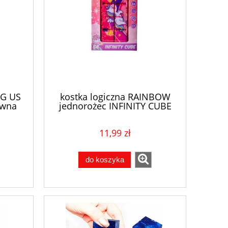
NG US
kostka logiczna RAINBOW
ywna
jednorożec INFINITY CUBE
11,99 zł
do koszyka