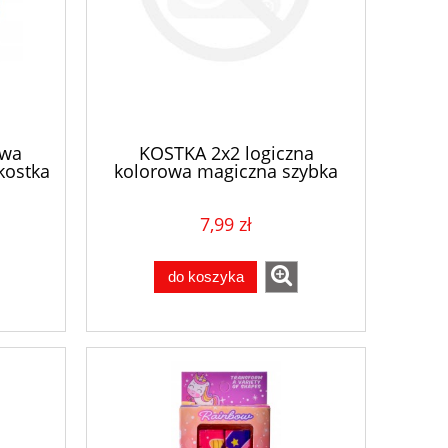
owa
KOSTKA 2x2 logiczna
kostka
kolorowa magiczna szybka
biała
7,99 zł
do koszyka