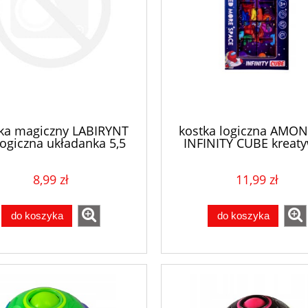
ka magiczny LABIRYNT
kostka logiczna AMO
logiczna układanka 5,5
INFINITY CUBE kreat
8,99 zł
11,99 zł
do koszyka
do koszyka