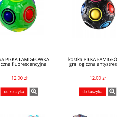
ka PIŁKA ŁAMIGŁÓWKA
kostka PIŁKA ŁAMIG
iczna fluorescencyjna
gra logiczna antystr
12,00 zł
12,00 zł
do koszyka
do koszyka