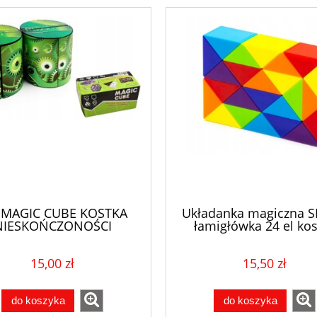
 MAGIC CUBE KOSTKA
Układanka magiczna 
NIESKOŃCZONOŚCI
łamigłówka 24 el kos
UKŁADANKA
15,00 zł
15,50 zł
do koszyka
do koszyka