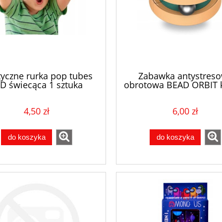
tyczne rurka pop tubes
Zabawka antystres
D świecąca 1 sztuka
obrotowa BEAD ORBIT 
4,50 zł
6,00 zł
do koszyka
do koszyka