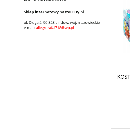
Sklep internetowy naszeLEDy.pl
ul. Długa 2, 96-323 Lindów, woj.
mazowieckie
e-mail:
allegrorafal718@wp.pl
KOSTK
zr