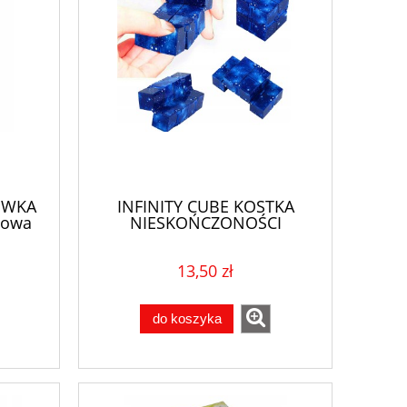
ŁÓWKA
INFINITY CUBE KOSTKA
esowa
NIESKOŃCZONOŚCI
UKŁADANKA GRA
13,50 zł
do koszyka