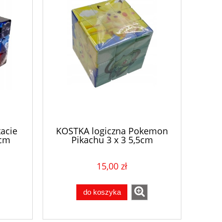
acie
KOSTKA logiczna Pokemon
 cm
Pikachu 3 x 3 5,5cm
zent
pokemony zręcznościowa
prezent
15,00 zł
do koszyka