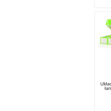
Ukła
ła