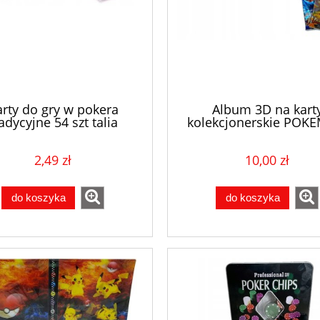
rty do gry w pokera
Album 3D na kart
adycyjne 54 szt talia
kolekcjonerskie POK
klaser na 80 kart + 20 k
2,49 zł
10,00 zł
do koszyka
do koszyka