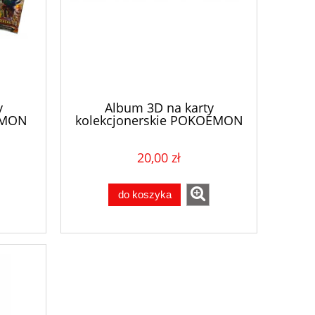
y
Album 3D na karty
EMON
kolekcjonerskie POKOEMON
art mix
klaser na 240 kart + 20 kart
mix
20,00 zł
do koszyka