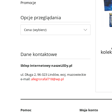
Promocje
Opcje przeglądania
Cena: (wybierz)
kole
Dane kontaktowe
klase
Sklep internetowy naszeLEDy.pl
ul. Długa 2, 96-323 Lindów, woj.
mazowieckie
e-mail:
allegrorafal718@wp.pl
Pomoc
Moje konto