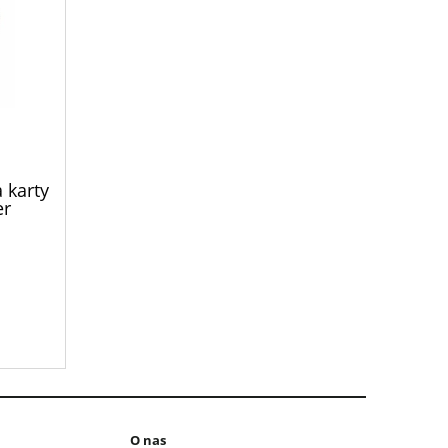
 karty
er
O nas