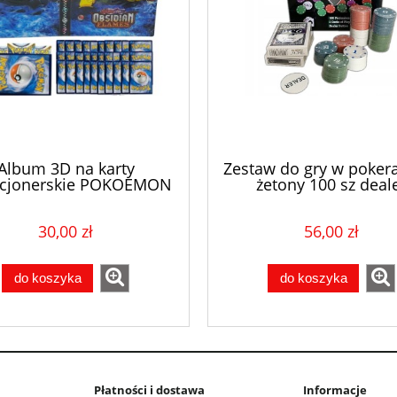
Album 3D na karty
Zestaw do gry w pokera
kcjonerskie POKOEMON
żetony 100 sz deal
r na 240 + 100 kart mix
30,00 zł
56,00 zł
do koszyka
do koszyka
Płatności i dostawa
Informacje